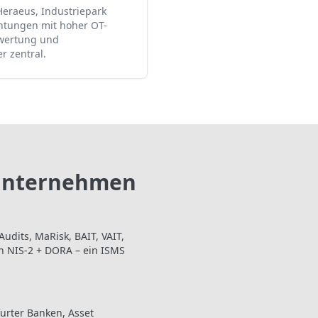
Heraeus, Industriepark
chtungen mit hoher OT-
ewertung und
r zentral.
nternehmen
Audits, MaRisk, BAIT, VAIT,
in NIS-2 + DORA – ein ISMS
furter Banken, Asset