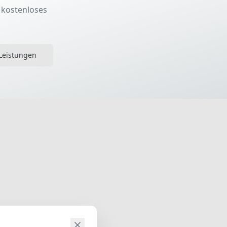
n kostenloses
✓
Hallo! Ich bin
PYRO
🔥
 Leistungen
P
ower,
Y
our
R
eliable
O
perator
Ihr intelligenter IT-Berater. Wie kann ich Ihnen helfen?
💡 Wussten Sie? 90% aller Cyberangriffe beginnen
mit einer Phishing-E-Mail.
Beliebte Themen:
NIS2 Check
Cloud
Security
Netzwerk
E-Mail