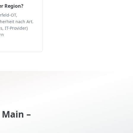
er Region?
rfeld-OT,
herheit nach Art.
, IT-Provider)
rn
PYRO
 Main
–
KI-Assistent • Online