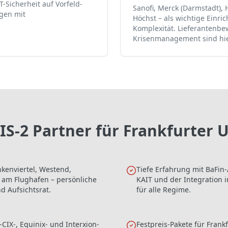
T-Sicherheit auf Vorfeld-
Sanofi, Merck (Darmstadt), 
gen mit
Höchst – als wichtige Einri
Komplexität. Lieferantenb
Krisenmanagement sind hie
NIS-2 Partner für
Frankfurter
U
kenviertel, Westend,
Tiefe Erfahrung mit BaFin-
 am Flughafen – persönliche
KAIT und der Integration 
 Aufsichtsrat.
für alle Regime.
CIX-, Equinix- und Interxion-
Festpreis-Pakete für Frank