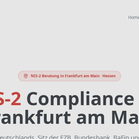
Hom
NIS-2 Beratung in
Frankfurt am Main
·
Hessen
S-2
Compliance 
rankfurt am Ma
eutschlands, Sitz der EZB, Bundesbank, BaFin un