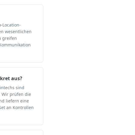
o-Location-
den wesentlichen
 greifen
r-Kommunikation
nkret aus?
intechs sind
. Wir prüfen die
d liefern eine
Set an Kontrollen