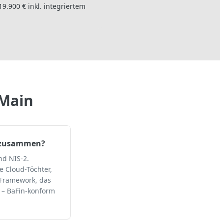
9.900 € inkl. integriertem
 Main
A zusammen?
nd NIS-2.
e Cloud-Töchter,
e-Framework, das
t – BaFin-konform