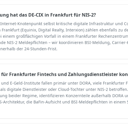
ng hat das DE-CIX in Frankfurt für NIS-2?
s Internet-Knotenpunkt selbst kritische digitale Infrastruktur und C
Frankfurt (Equinix, Digital Realty, Interxion) zählen ebenfalls zu 
i einem großflächigen Vorfall in einem Frankfurter Rechenzentrum
nde NIS-2 Meldepflichten – wir koordinieren BSI-Meldung, Carrie
nerhalb der 24-Stunden-Frist.
2 für Frankfurter Fintechs und Zahlungsdienstleister ko
 und E-Geld-Institute fallen primär unter DORA, viele Frankfurter F
 als digitale Dienstleister oder Cloud-Tochter unter NIS-2 betroffen
ung beider Regime, identifizieren Konzernteile außerhalb DORA un
S-Architektur, die BaFin-Aufsicht und BSI-Meldepflichten in einem 