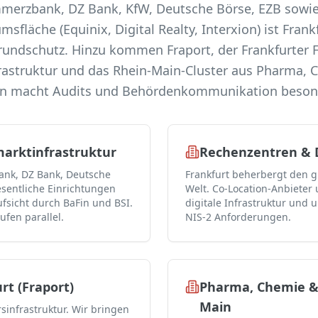
merzbank, DZ Bank, KfW, Deutsche Börse, EZB sowie 
fläche (Equinix, Digital Realty, Interxion) ist Fran
rundschutz. Hinzu kommen Fraport, der Frankfurter F
rastruktur und das Rhein-Main-Cluster aus Pharma, C
in macht Audits und Behördenkommunikation besond
arktinfrastruktur
Rechenzentren & 
nk, DZ Bank, Deutsche
Frankfurt beherbergt den g
esentliche Einrichtungen
Welt. Co-Location-Anbieter
ufsicht durch BaFin und BSI.
digitale Infrastruktur und 
fen parallel.
NIS-2 Anforderungen.
rt (Fraport)
Pharma, Chemie & 
Main
sinfrastruktur. Wir bringen