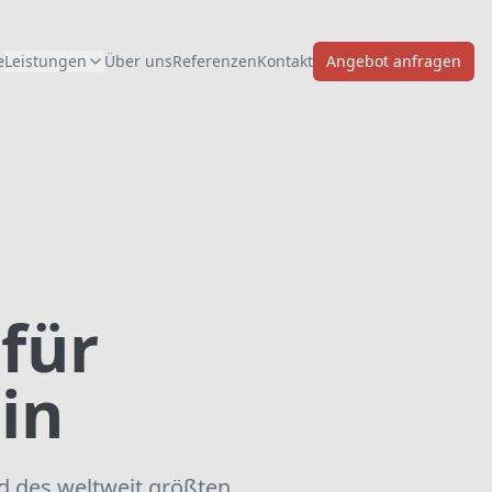
e
Leistungen
Über uns
Referenzen
Kontakt
Angebot anfragen
für
in
d des weltweit größten