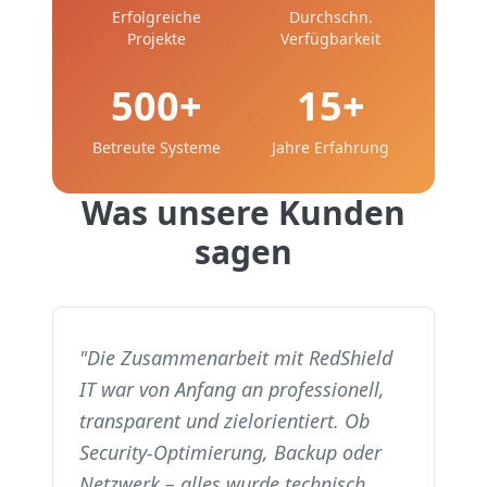
Erfolgreiche
Durchschn.
Projekte
Verfügbarkeit
500
+
15
+
Betreute Systeme
Jahre Erfahrung
Was unsere Kunden
sagen
"
Die Zusammenarbeit mit RedShield
IT war von Anfang an professionell,
transparent und zielorientiert. Ob
Security-Optimierung, Backup oder
Netzwerk – alles wurde technisch