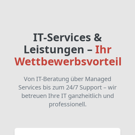
✓
Hallo! Ich bin
PYRO
🔥
IT-Services &
P
ower,
Y
our
R
eliable
O
perator
Leistungen –
Ihr
Ihr intelligenter IT-Berater. Wie kann ich Ihnen helfen?
Wettbewerbsvorteil
💡 Wussten Sie? 90% aller Cyberangriffe beginnen
mit einer Phishing-E-Mail.
Von IT-Beratung über Managed
Services bis zum 24/7 Support – wir
Beliebte Themen:
betreuen Ihre IT ganzheitlich und
NIS2 Check
Cloud
Security
professionell.
Netzwerk
E-Mail